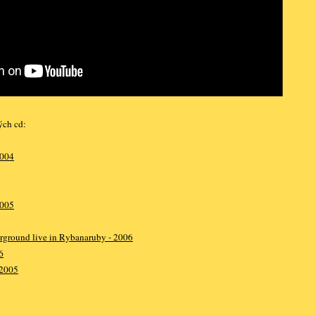
ých cd:
2004
2005
rground live in Rybanaruby - 2006
6
 2005