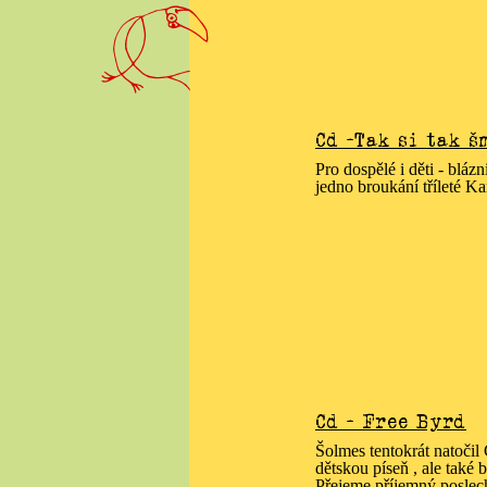
Cd -Tak si tak š
Pro dospělé i děti - blá
jedno broukání tříleté Ka
Cd - Free Byrd
Šolmes tentokrát natoči
dětskou píseň , ale také b
Přejeme příjemný poslec