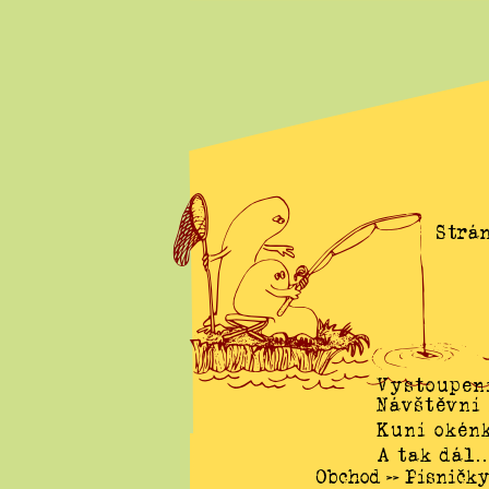
Strán
Vystoupen
Návštěvní
Kuní okén
A tak dál
Obchod
Písničky
>>