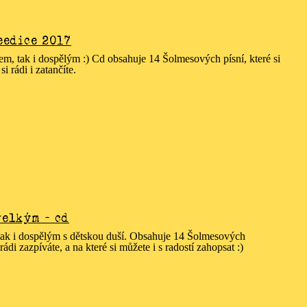
eedice 2017
tem, tak i dospělým :) Cd obsahuje 14 Šolmesových písní, které si
si rádi i zatančíte.
velkým - cd
 tak i dospělým s dětskou duší. Obsahuje 14 Šolmesových
rádi zazpíváte, a na které si můžete i s radostí zahopsat :)