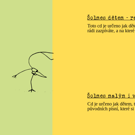
Šolmes dětem - r
Toto cd je určeno jak dě
rádi zazpíváte, a na které 
Šolmes malým i 
Cd je určeno jak dětem,
původních písní, které si 