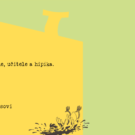
e, učitele a hipíka.
esovi