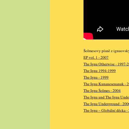
Šolmesovy písně z ignuovsk
EP vol. 1 - 2007
The Ignu Otherwise - 1997-
The Ignu 1994-1999
The Ignu - 1999
The Ignu Kunanesenanuk - 
The Ignu Šolmes - 2004
The Ignu und The Ignu Unde
The Ignu Underground - 200
The Ignu – Globální děcka -