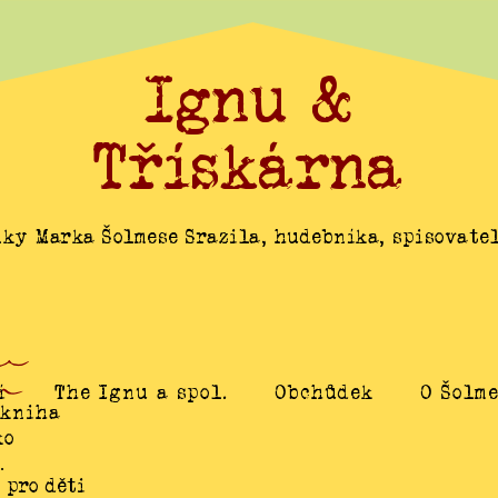
Ignu &
Třískárna
ky Marka Šolmese Srazila, hudebníka, spisovatel
í
The Ignu a spol.
Obchůdek
O Šolm
 kniha
ko
…
 pro děti