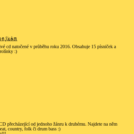
mejkám
znivé cd natočené v průběhu roku 2016. Obsahuje 15 písniček a
rolínky :)
l CD přecházející od jednoho žánru k druhému. Najdete na něm
eat, country, folk či drum bass :)
h!!!