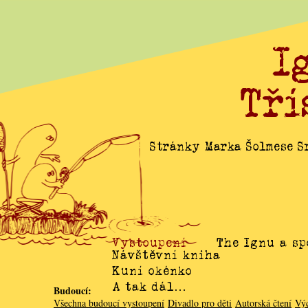
I
Tří
Stránky Marka Šolmese Sr
Vystoupení
The Ignu a sp
Návštěvní kniha
Kuní okénko
A tak dál…
Budoucí:
Všechna budoucí vystoupení
Divadlo pro děti
Autorská čtení
Vý