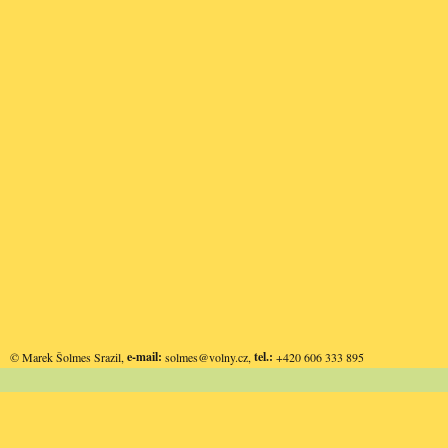
e-mail:
tel.:
© Marek Šolmes Srazil,
solmes@volny.cz
,
+420 606 333 895