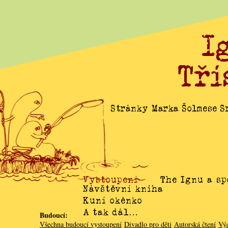
I
Tří
Stránky Marka Šolmese Sr
Vystoupení
The Ignu a sp
Návštěvní kniha
Kuní okénko
A tak dál…
Budoucí:
Všechna budoucí vystoupení
Divadlo pro děti
Autorská čtení
Vý