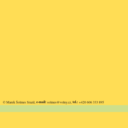
e-mail:
tel.:
© Marek Šolmes Srazil,
solmes@volny.cz
,
+420 606 333 895