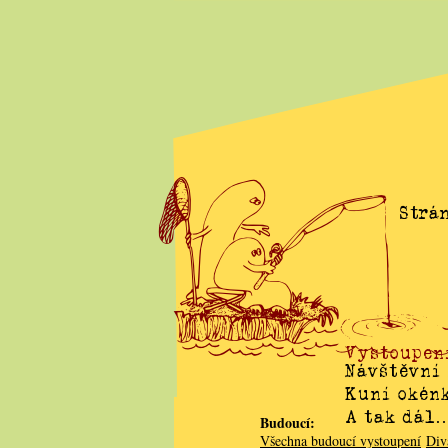
Strán
Vystoupen
Návštěvní
Kuní okén
A tak dál
Budoucí:
Všechna budoucí vystoupení
Div