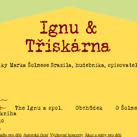
Ignu &
Třískárna
ky Marka Šolmese Srazila, hudebníka, spisovatel
í
The Ignu a spol.
Obchůdek
O Šolm
 kniha
ko
…
adlo pro děti
Autorská čtení
Výchovné koncerty
Akce a párty pro děti