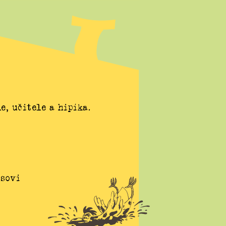
e, učitele a hipíka.
esovi