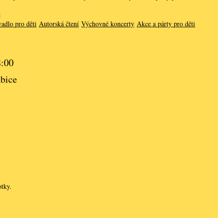
:
adlo pro děti
Autorská čtení
Výchovné koncerty
Akce a párty pro děti
8:00
bice
otky.