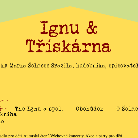
Ignu &
Třískárna
ky Marka Šolmese Srazila, hudebníka, spisovatel
í
The Ignu a spol.
Obchůdek
O Šolm
 kniha
ko
…
adlo pro děti
Autorská čtení
Výchovné koncerty
Akce a párty pro děti