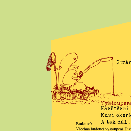
Strán
Vystoupen
Návštěvní
Kuní okén
A tak dál
Budoucí:
Všechna budoucí vystoupení
Div