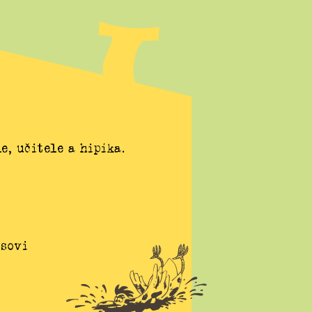
e, učitele a hipíka.
esovi