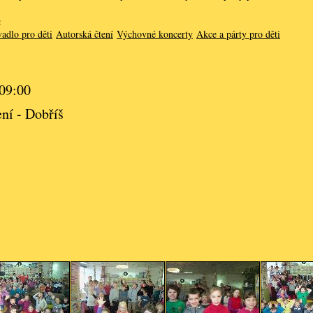
:
adlo pro děti
Autorská čtení
Výchovné koncerty
Akce a párty pro děti
 09:00
ní - Dobříš