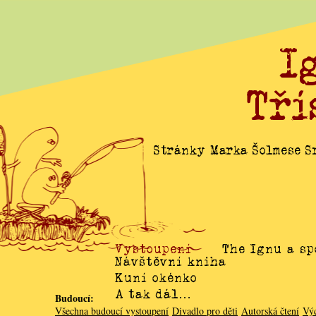
I
Tří
Stránky Marka Šolmese Sr
Vystoupení
The Ignu a sp
Návštěvní kniha
Kuní okénko
A tak dál…
Budoucí:
Všechna budoucí vystoupení
Divadlo pro děti
Autorská čtení
Vý