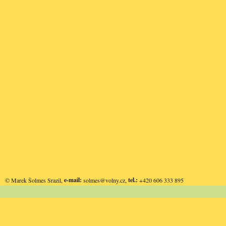
e-mail:
tel.:
© Marek Šolmes Srazil,
solmes@volny.cz
,
+420 606 333 895