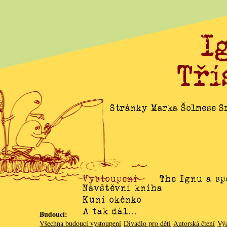
I
Tří
Stránky Marka Šolmese Sr
Vystoupení
The Ignu a sp
Návštěvní kniha
Kuní okénko
A tak dál…
Budoucí:
Všechna budoucí vystoupení
Divadlo pro děti
Autorská čtení
Vý