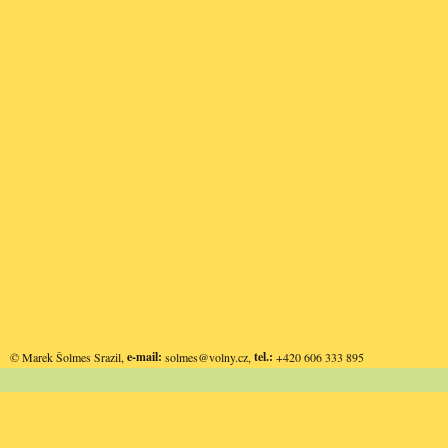
e-mail:
tel.:
© Marek Šolmes Srazil,
solmes@volny.cz
,
+420 606 333 895