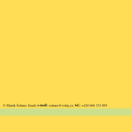
e-mail:
tel.:
© Marek Šolmes Srazil,
solmes@volny.cz
,
+420 606 333 895