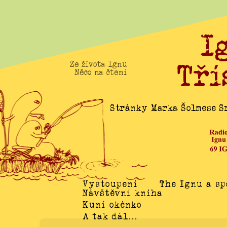
I
Tří
Ze života Ignu
Něco na čtení
Stránky Marka Šolmese Sr
Vystoupení
The Ignu a sp
Návštěvní kniha
Kuní okénko
A tak dál…