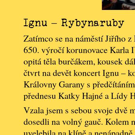
Ignu – Rybynaruby
Zatímco se na náměstí Jiřího z
650. výročí korunovace Karla IV
opitá těla burčákem, kousek dá
čtvrt na devět koncert Ignu – 
Královny Garany s předčítáním
přednesu Katky Hajné a Lídy H
Vzala jsem s sebou svoje dvě m
dosedli na volný gauč. Kolem n
uvelebila na klíně a nenápadně