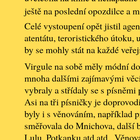
ještě na poslední opozdilce a m
Celé vystoupení opět jistil age
atentátu, teroristického útoku,
by se mohly stát na každé veřej
Virgule na sobě měly módní do
mnoha dalšími zajímavými věci
vybraly a střídaly se s písně
Asi na tři písničky je doprovod
byly i s věnováním, například 
směřovala do Mnichova, další 
Lulu, Potkanku atd,atd.. Věnová