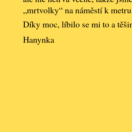
„mrtvolky“ na náměstí k metru
Díky moc, líbilo se mi to a těši
Hanynka