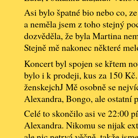
Asi bylo špatné bio nebo co, ze
a neměla jsem z toho stejný poc
dozvěděla, že byla Martina nemo
Stejně mě nakonec některé melod
Koncert byl spojen se křtem n
bylo i k prodeji, kus za 150 Kč.
ženskejchJ Mě osobně se nejvíc
Alexandra, Bongo, ale ostatní 
Celé to skončilo asi ve 22:00 
Alexandra. Nikomu se nijak extr
ale nic netrvá věčně, takže jsme