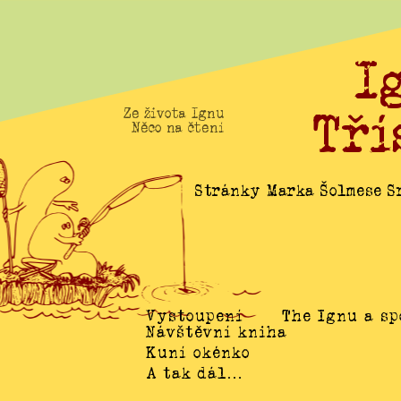
I
Tří
Ze života Ignu
Něco na čtení
Stránky Marka Šolmese Sr
Vystoupení
The Ignu a sp
Návštěvní kniha
Kuní okénko
A tak dál…