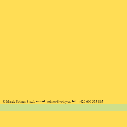
e-mail:
tel.:
© Marek Šolmes Srazil,
solmes@volny.cz
,
+420 606 333 895