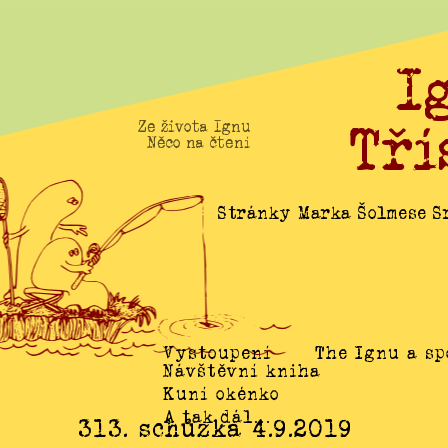
I
Tří
Ze života Ignu
Něco na čtení
Stránky Marka Šolmese Sr
Vystoupení
The Ignu a sp
Návštěvní kniha
Kuní okénko
A tak dál…
313. schůzka 4.9.2019