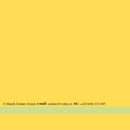
e-mail:
tel.:
© Marek Šolmes Srazil,
solmes@volny.cz
,
+420 606 333 895