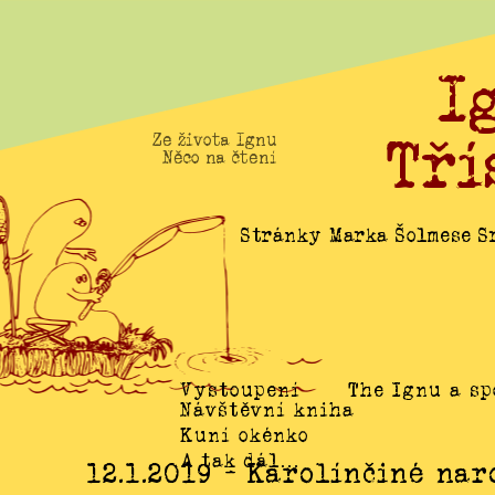
I
Tří
Ze života Ignu
Něco na čtení
Stránky Marka Šolmese Sr
Vystoupení
The Ignu a sp
Návštěvní kniha
Kuní okénko
A tak dál…
12.1.2019 - Karolínčiné na